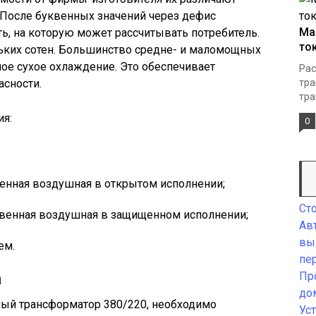
. После буквенных значений через дефис
Ма
, на которую может рассчитывать потребитель.
то
ольких сотен. Большинство средне- и маломощных
ое сухое охлаждение. Это обеспечивает
Рас
сности.
тра
тра
ия:
0
венная воздушная в открытом исполнении;
Ст
твенная воздушная в защищенном исполнении;
Ав
вы
ем.
пе
а
Пр
до
ый трансформатор 380/220, необходимо
Ус