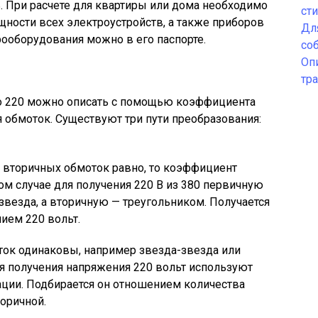
. При расчете для квартиры или дома необходимо
ст
ости всех электроустройств, а также приборов
Дл
ооборудования можно в его паспорте.
со
Оп
тр
о 220 можно описать с помощью коэффициента
обмоток. Существуют три пути преобразования:
и вторичных обмоток равно, то коэффициент
том случае для получения 220 В из 380 первичную
везда, а вторичную — треугольником. Получается
ием 220 вольт.
ок одинаковы, например звезда-звезда или
ля получения напряжения 220 вольт используют
ции. Подбирается он отношением количества
оричной.