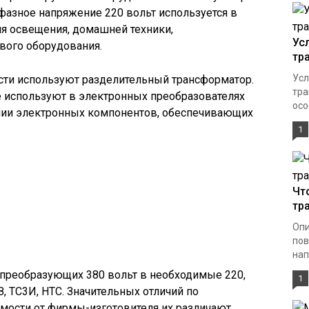
фазное напряжение 220 вольт используется в
ля освещения, домашней техники,
Ус
вого оборудования.
тр
Усл
сти используют разделительный трансформатор.
тра
 используют в электронных преобразователях
осо
личии электронных компонентов, обеспечивающих
1
Чт
тр
Опи
по
нап
преобразующих 380 вольт в необходимые 220,
1
, ТС3И, НТС. Значительных отличий по
имости от фирмы-изготовителя их различают