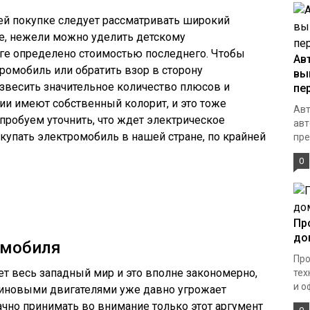
ей покупке следует рассматривать широкий
е, нежели можно уделить детскому
оге определено стоимостью последнего. Чтобы
Ав
ромобиль или обратить взор в сторону
вы
звесить значительное количество плюсов и
пе
сии имеют собственный колорит, и это тоже
Авт
пробуем уточнить, что ждет электрическое
авт
окупать электромобиль в нашей стране, по крайней
пре
0
Пр
до
омобиля
Про
т весь западный мир и это вполне закономерно,
тех
и о
зиновыми двигателями уже давно угрожает
чно принимать во внимание только этот аргумент