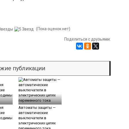
(Пока оценок нет)
Поделиться с друзьями:
жие публикации
ия
Автоматы защиты —
кие
автоматические
ходимы
выключатели в
электрических цепях
переменного тока