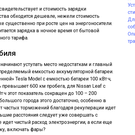
Ус
 свидетельствует и стоимость зарядки
ст
ства обходится дешевле, нежели стоимость
Дл
же существенно при росте цен на энергоносители.
со
тается зарядка в ночное время от бытовой
Оп
ного тарифа.
тр
биля
начинают уступать место недостаткам и главный
 определяемый емкостью аккумуляторной батареи.
ной» Tesla Model с емкостью батареи 100 кВт·ч,
 превышает 600 км пробега, для Nissan Leaf с
·ч этот показатель сокращен до 100 – 200
большого города этого достаточно, особенно в
чет частых торможений благодаря рекуперации идет
льшие расстояния следует уже совершать с
 идет чистый расход электроэнергии, а если еще
ыку, включать фары?