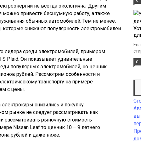
0
лектроэнергии не всегда экологична. Другим
я можно привести бесшумную работу, а также
луживания обычных автомобилей. Тем не менее,
, которые снижают популярность электромобилей
Ус
дл
Есл
го лидера среди электромобилей, примером
сти
l S Plaid. Он показывает удивительные
0
реди популярных электромобилей, но ценник
лионов рублей. Рассмотрим особенности и
электрическому транспорту на примере
ем с цены.
Ст
 электрокары снизились и покупку
Ав
ном рынке не следует рассматривать как
вы
ли рассматривать рыночную стоимость
пе
ре Nissan Leaf то ценник 10 – 9 летнего
Пр
иона рублей и даже ниже.
до