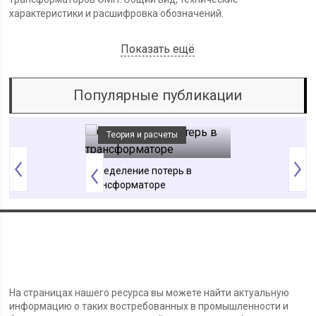
характеристики и расшифровка обозначений.
Показать ещё
Популярные публикации
Теория и расчеты
Устройство и
о и виды
Определение потерь в
Условия паралл
трансформаторе
трансформатор
ехнические
ки
ора напряжения
О портале ПроТрансформаторы.ру
На страницах нашего ресурса вы можете найти актуальную
информацию о таких востребованных в промышленности и